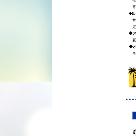
軽い
背中
◆缶
サイ
定番
◆
夏気
◆
角度