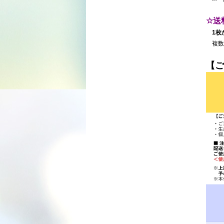
☆送
1枚
複数
【ご