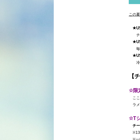
この夏
★U
チー
★
毎日
★U
冷た
【チ
☆限
ここ
ラメ
☆T
チー
※13
※一