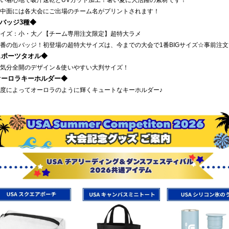
着心地で吸汗速乾とUVカット加工！暑い夏に大活躍の素材です！
面には各大会にご出場のチーム名がプリントされます！
バッジ3種◆
ズ：小・大／【チーム専用注文限定】超特大ラメ
の缶バッジ！初登場の超特大サイズは、今までの大会で1番BIGサイズ☆事前注文
スポーツタオル◆
分全開のデザイン＆使いやすい大判サイズ！
オーロラキーホルダー◆
によってオーロラのように輝くキュートなキーホルダー♪