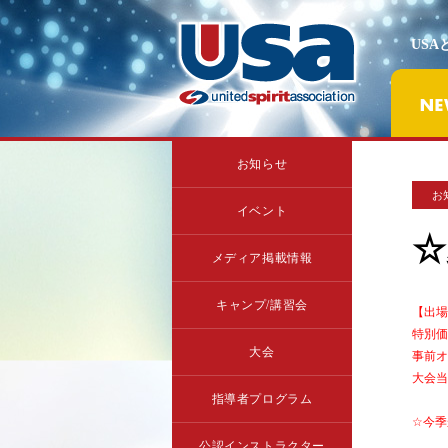
USA
お知らせ
お
イベント
☆
メディア掲載情報
キャンプ/講習会
【出場
特別価
大会
事前オ
大会当
指導者プログラム
☆今季
公認インストラクター