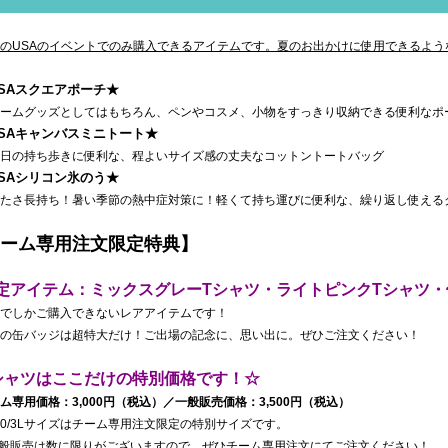
のUSAのイベントでのみ購入できるアイテムです。夏のお出かけに使用できるよう
SAスクエアポーチ★
ムグッズとしてはもちろん、ペンやコスメ、小物をすっきり収納できる便利なポ
USAキャンバスミニトート★
の持ち歩きに便利な、程よいサイズ感の丈夫なコットントートバッグ
SAシリコン氷のう★
さ長持ち！暑い季節の熱中症対策に！軽くて持ち運びに便利な、繰り返し使えるク
ーム専用注文限定特典】
定アイテム：ミックスグレーTシャツ・ライトピンクTシャツ
でしかご購入できないレアアイテムです！
の缶バッジは超特大だけ！ご出場の記念に、思い出に。ぜひご注文ください！
シャツはここだけの特別価格です！☆
ム専用価格：3,000円（税込）／一般販売価格：3,500円（税込）
0/3Lサイズはチーム専用注文限定の特別サイズです。
般販売は数に限りがございますので、ぜひチーム専用注文にてご注文ください！