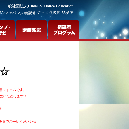
一般社団法人
Cheer & Dance Education
SAジャパン大会記念グッズ取扱店 55チア
☆
用フォームです。
文いただけます！
！
後までご一読ください☆