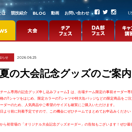
BLOG
とは
競技紹介
動画
お問い合わせ
U
2026.06.25
知らせ
夏の大会記念グッズのご案内
チーム専用の記念グッズ申し込みフォーム】は、出場チーム限定の事前オーダー専
格のTシャツをはじめ、限定カラーのTシャツや特大缶バッジなどの限定商品をご注
ーダーのため、人気商品やご希望のサイズも確実にご購入いただけます。
日より前に到着予定ですので、この機会にぜひチームでまとめてお申込みください
から初登場の「オリジナル大会記念グッズオーダー」の告知もございます！ぜひ最