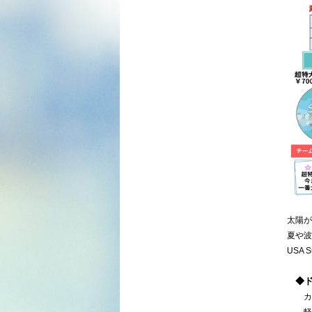
太陽が
夏や波
USA
◆ド
カラ