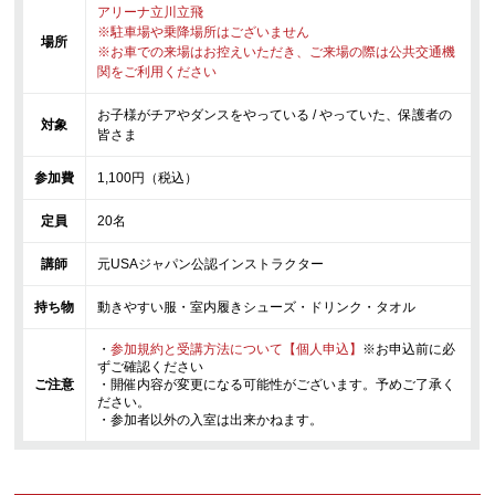
アリーナ立川立飛
※駐車場や乗降場所はございません
場所
※お車での来場はお控えいただき、ご来場の際は公共交通機
関をご利用ください
お子様がチアやダンスをやっている / やっていた、保護者の
対象
皆さま
参加費
1,100円（税込）
定員
20名
講師
元USAジャパン公認インストラクター
持ち物
動きやすい服・室内履きシューズ・ドリンク・タオル
・
参加規約と受講方法について【個人申込】
※お申込前に必
ずご確認ください
ご注意
・開催内容が変更になる可能性がございます。予めご了承く
ださい。
・参加者以外の入室は出来かねます。