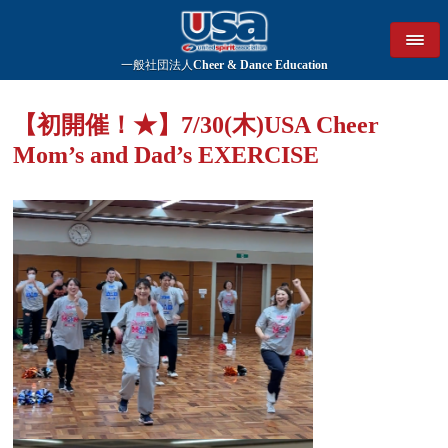
一般社団法人
Cheer & Dance Education
【初開催！★】7/30(木)USA Cheer
Mom’s and Dad’s EXERCISE