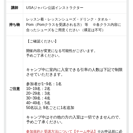
講師
USAジャパン公認インストラクター
レッスン着・レッスンシューズ・ドリンク・タオル・
持ち物
Pom（Pomクラスを受講される方） 等 ※各クラス内容に
合ったシューズをご用意ください （裸足は不可）
【ご確認ください】
開催内容が変更になる可能性がございます。
予めご了承ください。
キャンプ中に室内に入室できる引率の人数は下記で制限
させていただきます。
参加者が1~9名：1名
10~19名：2名
ご注意
20~29名：3名
30~39名：4名
40~49名：5名
50名以上 9名ごとに1名追加
キャンプ中はその他の方の入室は一切できませんので、
予めご了承ください。
参加規約と受講方法について【チーム申込】
※お申込前に必